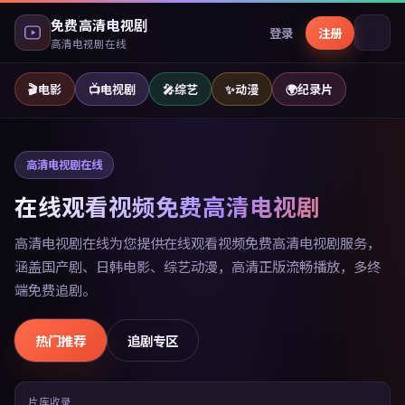
免费高清电视剧
登录
注册
高清电视剧在线
🎬
电影
📺
电视剧
🎤
综艺
✨
动漫
🌍
纪录片
高清电视剧在线
在线观看视频免费高清电视剧
高清电视剧在线为您提供在线观看视频免费高清电视剧服务，
涵盖国产剧、日韩电影、综艺动漫，高清正版流畅播放，多终
端免费追剧。
热门推荐
追剧专区
片库收录