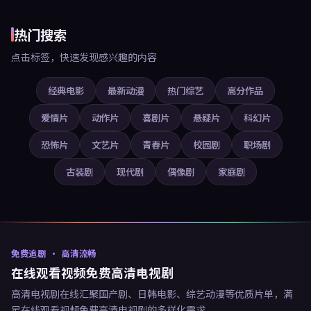
热门搜索
点击标签，快速发现感兴趣的内容
经典电影
最新动漫
热门综艺
高分作品
爱情片
动作片
喜剧片
悬疑片
科幻片
恐怖片
文艺片
青春片
校园剧
职场剧
古装剧
现代剧
偶像剧
家庭剧
免费追剧 · 高清流畅
在线观看视频免费高清电视剧
高清电视剧在线汇聚国产剧、日韩电影、综艺动漫等优质片单，满
足在线观看视频免费高清电视剧的多样化需求。