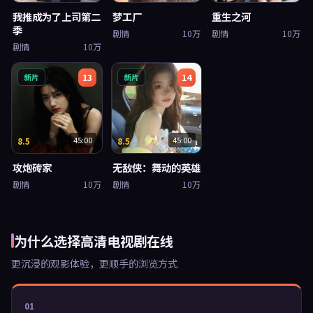
我推成为了上司第二
梦工厂
重生之河
季
剧情
10万
剧情
10万
剧情
10万
13
14
新片
新片
45:00
45:00
8.5
8.5
攻炮砖家
无敌侠：舞动的英雄
剧情
10万
剧情
10万
为什么选择
高清电视剧在线
更沉浸的观影体验，更顺手的浏览方式
01