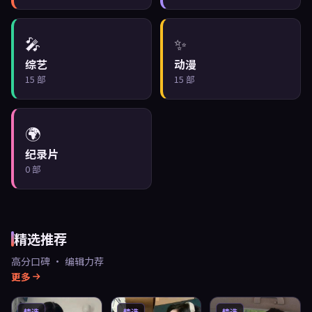
🎤
✨
综艺
动漫
15
部
15
部
🌍
纪录片
0
部
精选推荐
高分口碑 · 编辑力荐
更多
精选
精选
精选