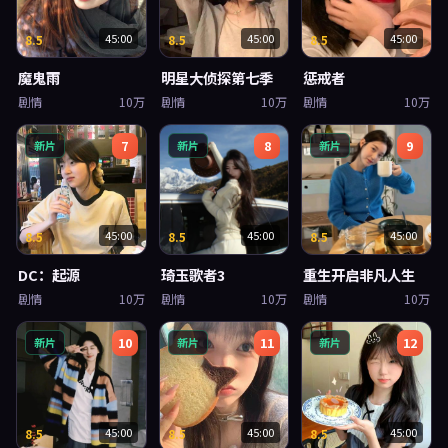
45:00
45:00
45:00
8.5
8.5
8.5
魔鬼雨
明星大侦探第七季
惩戒者
剧情
10万
剧情
10万
剧情
10万
7
8
9
新片
新片
新片
45:00
45:00
45:00
8.5
8.5
8.5
DC：起源
琦玉歌者3
重生开启非凡人生
剧情
10万
剧情
10万
剧情
10万
10
11
12
新片
新片
新片
45:00
45:00
45:00
8.5
8.5
8.5