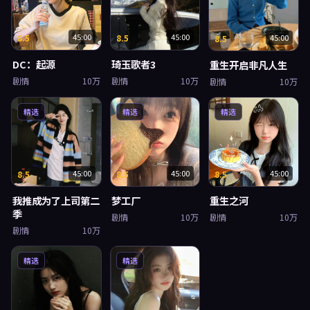
45:00
45:00
45:00
8.5
8.5
8.5
DC：起源
琦玉歌者3
重生开启非凡人生
剧情
10万
剧情
10万
剧情
10万
精选
精选
精选
45:00
45:00
45:00
8.5
8.5
8.5
我推成为了上司第二
梦工厂
重生之河
季
剧情
10万
剧情
10万
剧情
10万
精选
精选