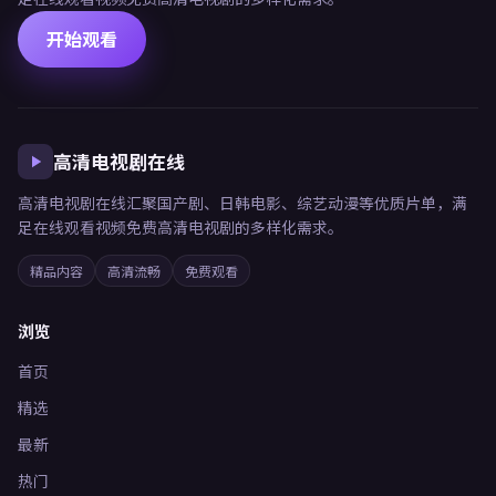
开始观看
高清电视剧在线
高清电视剧在线汇聚国产剧、日韩电影、综艺动漫等优质片单，满
足在线观看视频免费高清电视剧的多样化需求。
精品内容
高清流畅
免费观看
浏览
首页
精选
最新
热门